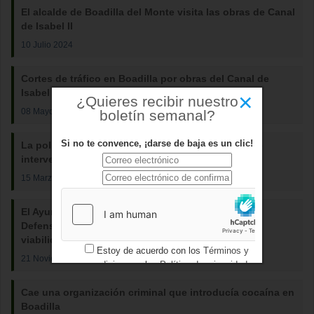
El alcalde de Boadilla del Monte visita las obras de Canal
de Isabel II
10 Julio 2024
Cortes de tráfico en Boadilla por obras del Canal de
Isabel II
×
¿Quieres recibir nuestro
08 Mayo 2024
boletín semanal?
Si no te convence, ¡darse de baja es un clic!
La policía local realizó en 2023 casi un 5 % más de
intervenciones que el año anterior
15 Marzo 2024
El Ayuntamiento de Boadilla pide la mediación del
Defensor del Pueblo para conseguir el estudio de
viabilidad de Cercanías
Estoy de acuerdo con los
Términos y
21 Noviembre 2023
condiciones
y los
Política de privacidad
Cae una organización criminal que introducía cocaína en
Boadilla