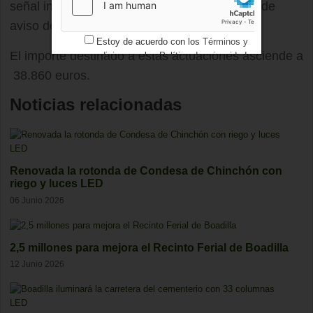
señal informativa de aviso de radar y de otra de
aviso de entrada en zona limitada a 30 km/h.
Estoy de acuerdo con los
Términos y
El importe destinado a estas actuaciones asciende a
condiciones
y los
Política de privacidad
38.860 euros.
Noticias relacionadas
Renovada la rotonda de Condesa de Chinchón con
riego y luces LED
06 Junio 2026
2,5 millones para mejora el Recinto Ferial de Boadilla
12 Junio 2026