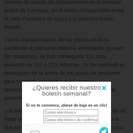
número de plazas de aparcamiento en la avenida
Isabel de Farnesio, en el tramo comprendido entre
la calle Francisco de Goya y la avenida Nuevo
Mundo.
Con la transformación de las plazas en línea
existentes a plazas en batería, eliminando un carril
de circulación, se han conseguido 111 más,
pasando de 167 a 278. Además, se ha realizado el
retranqueo de la acera de los pasos de peatones
para colocarla en línea con los nuevos
×
¿Quieres recibir nuestro
aparcamientos y se ha construido un paso de
boletín semanal?
peatones elevado.
Si no te convence, ¡darse de baja es un clic!
Los trabajos de completan con la instalación de un
radar pedagógico, que avisa de la velocidad a la
que va el vehículo, así como la instalación de una