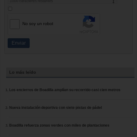
1000
caracteres restantes
No soy un robot
Enviar
Lo más leído
Los encierros de Boadilla amplían su recorrido casi cien metros
Nueva instalación deportiva con siete pistas de pádel
Boadilla refuerza zonas verdes con miles de plantaciones