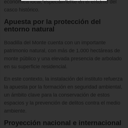
económica local, especialmente en el entorno del
condiciones
y los
Política de privacidad
casco histórico.
Apuesta por la protección del
entorno natural
Boadilla del Monte cuenta con un importante
patrimonio natural, con más de 1.000 hectáreas de
monte público y una elevada presencia de arbolado
en su superficie residencial.
En este contexto, la instalación del instituto refuerza
la apuesta por la formación en seguridad ambiental,
un ámbito clave para la conservación de estos
espacios y la prevención de delitos contra el medio
ambiente.
Proyección nacional e internacional