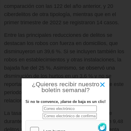
comparación con las 122 del año anterior, y 20
ciberdelitos de otra tipología, mientras que en el
primer trimestre de 2022 se registraron 14 casos.
Entre las principales reducciones de delitos se
destacan los robos con fuerza en domicilios, que
disminuyeron un 39,6 %. Si se incluyen también los
robos en establecimientos y otras instalaciones, la
bajada fue del 25 %. Asimismo, se observó una
disminución de los hurtos en un 3,6 % y no se
×
¿Quieres recibir nuestro
reportaron sustracciones de vehículos durante este
boletín semanal?
periodo. Además, no se registraron delitos
relacionados con el tráfico de drogas.
Si no te convence, ¡darse de baja es un clic!
La tasa de criminalidad en
Boadilla
del Monte
durante el primer trimestre del año se situó en 9,48
delitos por cada mil habitantes, lo que representa