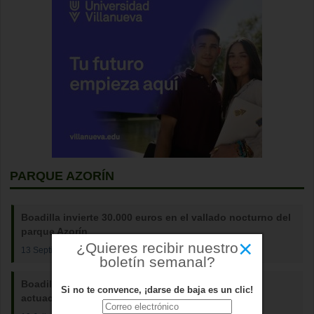
PARQUE AZORÍN
Boadilla invierte 30.000 euros en el vallado nocturno del
parque Azorín
×
¿Quieres recibir nuestro
13 Septiembre 2025
boletín semanal?
Boadilla del Monte destinará 28 millones a 40
Si no te convence, ¡darse de baja es un clic!
actuaciones de mejora en 2025