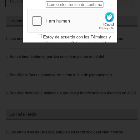
19 Julio 2025
Lo más leído
Estoy de acuerdo con los
Términos y
Los encierros de Boadilla amplían su recorrido casi cien metros
condiciones
y los
Política de privacidad
Nueva instalación deportiva con siete pistas de pádel
Boadilla refuerza zonas verdes con miles de plantaciones
Boadilla destinó 11 millones a ayudas y bonificaciones fiscales en 2025
Lo más leído
Los encierros de Boadilla amplían su recorrido casi cien metros