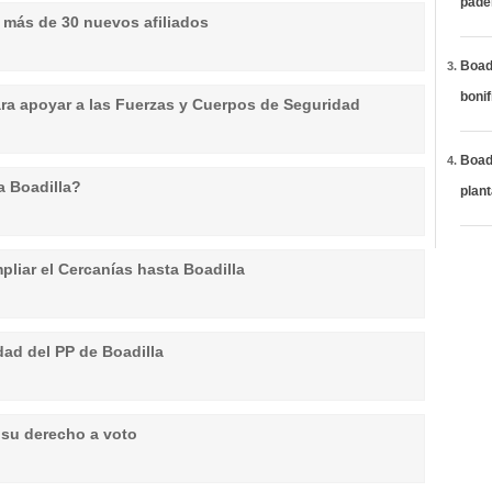
páde
a más de 30 nuevos afiliados
Boadi
bonif
ara apoyar a las Fuerzas y Cuerpos de Seguridad
Boadi
a Boadilla?
plan
liar el Cercanías hasta Boadilla
dad del PP de Boadilla
n su derecho a voto