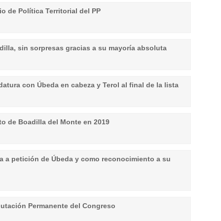
 de Política Territorial del PP
illa, sin sorpresas gracias a su mayoría absoluta
atura con Úbeda en cabeza y Terol al final de la lista
nto de Boadilla del Monte en 2019
illa a petición de Úbeda y como reconocimiento a su
iputación Permanente del Congreso