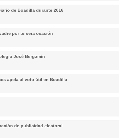
iario de Boadilla durante 2016
 padre por tercera ocasión
colegio José Bergamín
s apela al voto útil en Boadilla
cación de publicidad electoral