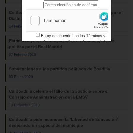
Cs Boadilla impulsa una declaración institucional por el
Día Internacional de la Mujer
14 Febrero 2020
Estoy de acuerdo con los
Términos y
Patricia Reyes, exconcejal de Cs en Boadilla, deja la
condiciones
y los
Política de privacidad
política por el Real Madrid
07 Febrero 2020
Subvenciones a los partidos políticos de Boadilla
03 Enero 2020
Cs Boadilla celebra el fallo de la Justicia sobre el
Consejo de Administración de la EMSV
13 Diciembre 2019
Cs Boadilla pide reconocer la ‘Libertad de Educación’
dedicando un espacio del municipio