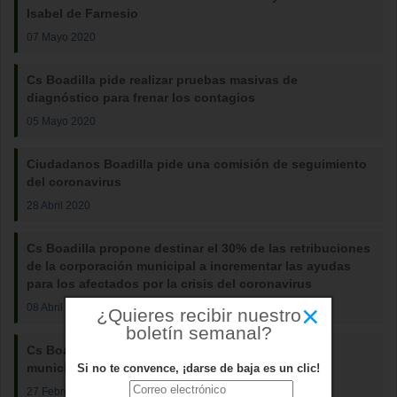
Isabel de Farnesio
07 Mayo 2020
Cs Boadilla pide realizar pruebas masivas de
diagnóstico para frenar los contagios
05 Mayo 2020
Ciudadanos Boadilla pide una comisión de seguimiento
del coronavirus
28 Abril 2020
Cs Boadilla propone destinar el 30% de las retribuciones
de la corporación municipal a incrementar las ayudas
para los afectados por la crisis del coronavirus
×
08 Abril 2020
¿Quieres recibir nuestro
boletín semanal?
Cs Boadilla impulsa mejoras en las bibliotecas del
municipio
Si no te convence, ¡darse de baja es un clic!
27 Febrero 2020