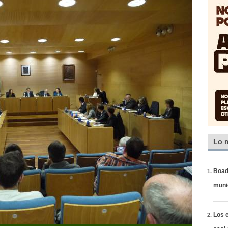
Lo 
Boadi
muni
Los e