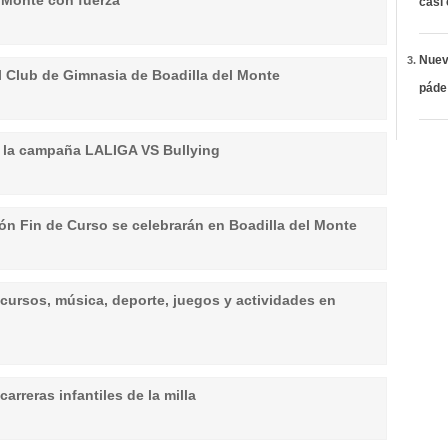
el Monte con fuerza
casi
Nueva
l Club de Gimnasia de Boadilla del Monte
páde
ia la campaña LALIGA VS Bullying
ión Fin de Curso se celebrarán en Boadilla del Monte
cursos, música, deporte, juegos y actividades en
arreras infantiles de la milla