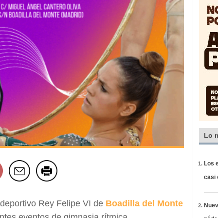
Lo 
Los e
casi
ideportivo Rey Felipe VI de
Boadilla del Monte
Nueva
ntes eventos de gimnasia rítmica.