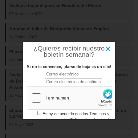
Vuelve a bajar el paro en Boadilla del Monte
06 Noviembre 2023
Arranca el taller de Búsqueda Activa de Empleo
24 Octubre 2023
×
¿Quieres recibir nuestro
El paro sigue bajando en Boadilla del Monte
boletín semanal?
04 Octubre 2023
Si no te convence, ¡darse de baja es un clic!
Javier Úbeda presenta la lista del PP para las elecciones
de Boadilla del Monte con el respaldo de Cayetana
Álvarez de Toledo y Ana Millán
12 Mayo 2023
El paro baja en Boadilla del Monte en el mes de abril un
Estoy de acuerdo con los
Términos y
2,24%
condiciones
y los
Política de privacidad
04 Mayo 2023