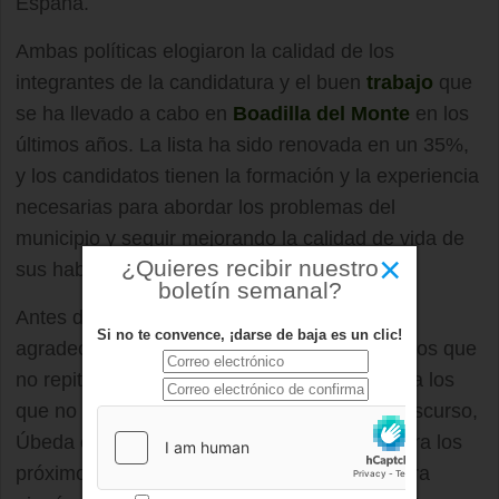
España.
Ambas políticas elogiaron la calidad de los
integrantes de la candidatura y el buen
trabajo
que
se ha llevado a cabo en
Boadilla del Monte
en los
últimos años. La lista ha sido renovada en un 35%,
y los candidatos tienen la formación y la experiencia
necesarias para abordar los problemas del
municipio y seguir mejorando la calidad de vida de
×
¿Quieres recibir nuestro
sus habitantes.
boletín semanal?
Antes de presentar a los candidatos,
Úbeda
Si no te convence, ¡darse de baja es un clic!
agradeció el trabajo y la dedicación de aquellos que
no repiten en la lista y dedicó unas palabras a los
que no pudieron entrar en ella. Durante su discurso,
Úbeda explicó los objetivos que se marca para los
próximos cuatro años y aseguró que "no sobra