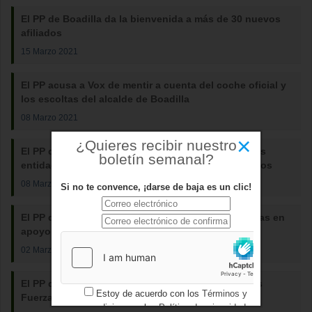
El PP de Boadilla da la bienvenida a más de 30 nuevos
afiliados
15 Marzo 2021
El PP acusa a Vox de mentir a cuenta del coche oficial y
los escoltas del alcalde de Boadilla
08 Marzo 2021
×
¿Quieres recibir nuestro
El PP de Boadilla critica al Gobierno por negar a las
boletín semanal?
entidades locales la gestión de los fondos europeos
08 Marzo 2021
Si no te convence, ¡darse de baja es un clic!
El PP de Boadilla continúa con la recogida de firmas en
apoyo a las Fuerzas y Cuerpos de Seguridad
02 Marzo 2021
El PP de Boadilla recogerá firmas para apoyar a las
Estoy de acuerdo con los
Términos y
Fuerzas y Cuerpos de Seguridad
condiciones
y los
Política de privacidad