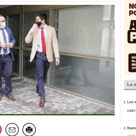
Lo 
Los e
casi
Nueva