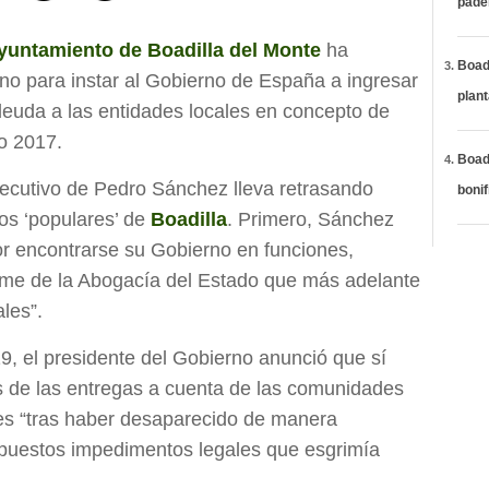
páde
yuntamiento de Boadilla del Monte
ha
Boadi
no para instar al Gobierno de España a ingresar
plan
deuda a las entidades locales en concepto de
o 2017.
Boadi
jecutivo de Pedro Sánchez lleva retrasando
bonif
os ‘populares’ de
Boadilla
. Primero, Sánchez
or encontrarse su Gobierno en funciones,
orme de la Abogacía del Estado que más adelante
ales”.
9, el presidente del Gobierno anunció que sí
os de las entregas a cuenta de las comunidades
es “tras haber desaparecido de manera
 supuestos impedimentos legales que esgrimía