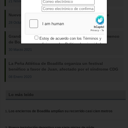
21 Noviembre 2024
Nuevos cursos para mayores en Boadilla del Monte
28 Octubre 2021
Grandes figuras se dan cita en el II Festival de Flamenco
Estoy de acuerdo con los
Términos y
de Boadilla del Monte
condiciones
y los
Política de privacidad
30 Marzo 2021
La Peña Atlética de Boadilla organiza un festival
benéfico a favor de Juan, afectado por el síndrome CDG
08 Enero 2020
Lo más leído
Los encierros de Boadilla amplían su recorrido casi cien metros
Nueva instalación deportiva con siete pistas de páde