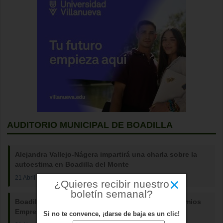
AUDITORIO MUNICIPAL DE BOADILLA
Alejandra Vallejo-Nágera impartirá una charla sobre la
autoestima en Boadilla del Monte
21 Abril 2025
×
¿Quieres recibir nuestro
boletín semanal?
Boadilla del Monte celebra la III edición de los Premios
Empresariales
Si no te convence, ¡darse de baja es un clic!