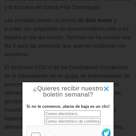
y la Escuela de Danza Pilar Domínguez.
Las entradas tienen un precio de
diez euros
y
pueden ser adquiridas en www.entradium.com o en
taquilla el día del evento. También se ha creado una
fila 0 para las personas que quieran colaborar con
donativos.
El síndrome CDG o de los Desórdenes Congénitos
de la Glicosilación es un grupo de enfermedades de
presentación clínica heterogénea causadas por
×
¿Quieres recibir nuestro
alteraciones metabólicas en la biosíntesis de las
boletín semanal?
glicoproteínas. La mayoría de ellas presentan
Si no te convence, ¡darse de baja es un clic!
manifestaciones clínicas multisistémicas como
hepatopatías, coagulopatías, enteropatías y
alteraciones neuro degenerativas predominantes.