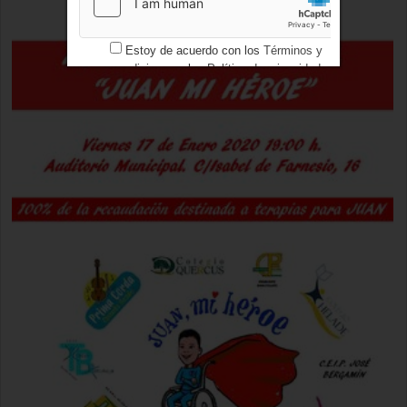
Estoy de acuerdo con los
Términos y
condiciones
y los
Política de privacidad