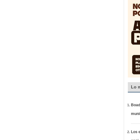
Lo 
Boadi
muni
Los e