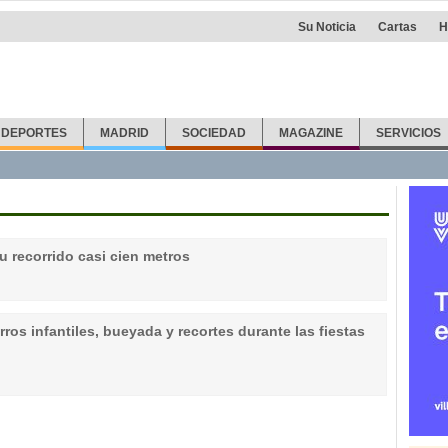
Su Noticia
Cartas
H
DEPORTES
MADRID
SOCIEDAD
MAGAZINE
SERVICIOS
u recorrido casi cien metros
ros infantiles, bueyada y recortes durante las fiestas