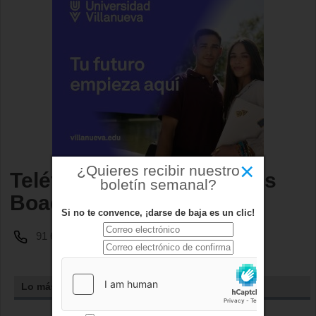
×
¿Quieres recibir nuestro
Teléfono Autobuses Viajes
boletín semanal?
Boadilla
Si no te convence, ¡darse de baja es un clic!
91 633 13 00
Lo más leído