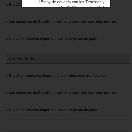
Estoy de acuerdo con los
Términos y
Boadilla renueva la pintura vial de treinta vías municipales
condiciones
y los
Política de privacidad
Los encierros de Boadilla amplían su recorrido casi cien metros
Nueva instalación deportiva con siete pistas de páde
Lo más leído
Boadilla renueva la pintura vial de treinta vías municipales
Los encierros de Boadilla amplían su recorrido casi cien metros
Nueva instalación deportiva con siete pistas de páde