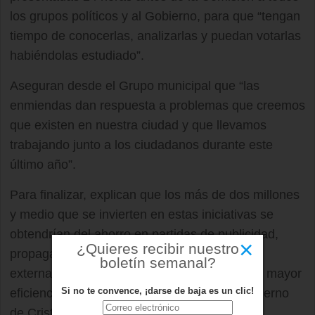
los grupos políticos y al Gobierno, para que “tengan
tiempo de conocerlas, analizarlas y puedan votarlas
habiéndolas estudiado”.
Aseguran desde el Grupo municipal que “las
enmiendas dan respuesta a problemas que creemos
que existen en nuestra ciudad y que llevamos
trabajando junto a los ciudadanos durante este
último año”.
Para finalizar, explican que los más de dos millones
y medio que se invierten en estas iniciativas se
obtendrían del ahorro en partidas de publicidad,
×
¿Quieres recibir nuestro
propaganda, gastos de representación,
boletín semanal?
externalización de servicios municipales, una mayor
Si no te convence, ¡darse de baja es un clic!
eficiencia en la gestión, y no financiar al Gobierno
de Cristina Cifuentes.