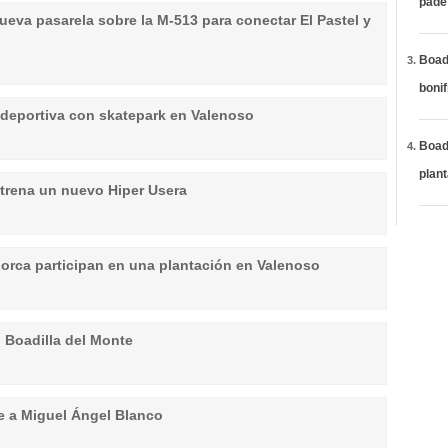
páde
ueva pasarela sobre la M-513 para conectar El Pastel y
Boadi
bonif
 deportiva con skatepark en Valenoso
Boadi
plan
strena un nuevo Hiper Usera
orca participan en una plantación en Valenoso
 Boadilla del Monte
e a Miguel Ángel Blanco