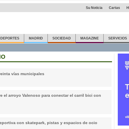
Su Noticia
Cartas
H
DEPORTES
MADRID
SOCIEDAD
MAGAZINE
SERVICIOS
MO
treinta vías municipales
 el arroyo Valenoso para conectar el carril bici con
portiva con skatepark, pistas y espacios de ocio