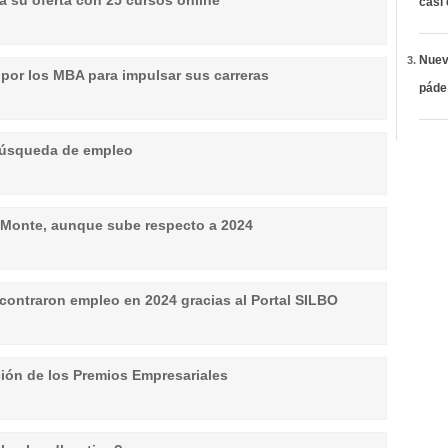
ía su oferta con 25 cursos online
casi
Nueva
 por los MBA para impulsar sus carreras
páde
 búsqueda de empleo
el Monte, aunque sube respecto a 2024
ontraron empleo en 2024 gracias al Portal SILBO
ición de los Premios Empresariales