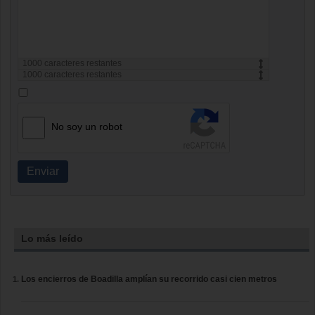
1000
caracteres restantes
1000
caracteres restantes
No soy un robot
Enviar
Lo más leído
Los encierros de Boadilla amplían su recorrido casi cien metros