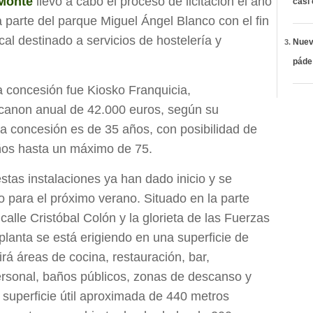
 Monte
llevó a cabo el proceso de licitación el año
casi
 parte del parque Miguel Ángel Blanco con el fin
cal destinado a servicios de hostelería y
Nueva
páde
a concesión fue Kiosko Franquicia,
anon anual de 42.000 euros, según su
 la concesión es de 35 años, con posibilidad de
ños hasta un máximo de 75.
stas instalaciones ya han dado inicio y se
o para el próximo verano. Situado en la parte
calle Cristóbal Colón y la glorieta de las Fuerzas
planta se está erigiendo en una superficie de
rá áreas de cocina, restauración, bar,
ersonal, baños públicos, zonas de descanso y
uperficie útil aproximada de 440 metros