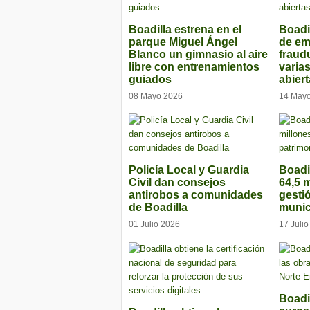
Boadilla estrena en el
Boadi
parque Miguel Ángel
de e
Blanco un gimnasio al aire
fraud
libre con entrenamientos
varia
guiados
abier
08 Mayo 2026
14 May
Policía Local y Guardia
Boadi
Civil dan consejos
64,5 m
antirobos a comunidades
gesti
de Boadilla
munic
01 Julio 2026
17 Juli
Boadil