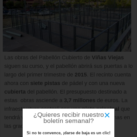
Las obras del Pabellón Cubierto de
Viñas Viejas
siguen su curso, y el pabellón abrirá sus puertas a lo
largo del primer trimestre de
2015
. El recinto cuenta
ahora con
siete pistas
de pádel y con una nueva
cubierta
del pabellón. El presupuesto destinado a
estas obras asciende a
3,7 millones
de euros. La
infraestructura contará con una
pista principal
que
×
¿Quieres recibir nuestro
tendrá varios usos y un aforo de 2.500 personas en
boletín semanal?
las gradas y 1.500 en pista.
Si no te convence, ¡darse de baja es un clic!