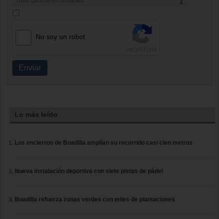
1000
caracteres restantes
No soy un robot
Enviar
Lo más leído
Los encierros de Boadilla amplían su recorrido casi cien metros
Nueva instalación deportiva con siete pistas de pádel
Boadilla refuerza zonas verdes con miles de plantaciones