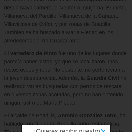
desde Navalcarnero, el Ventorro, Quijorna, Brunete,
Villanueva del Pardillo, Villanueva de la Cañada,
Villaviciosa de Odón, y por zonas de Boadilla.
También se ha buscado a María Piedad en los
alrededores del río Guadarrama.
El
vertedero de Pinto
fue uno de los lugares donde
parecía haber pistas, ya que se localizaron unos
restos óseos y ropa. No obstante, no pertenecían a
la joven desaparecida. Además, la
Guardia Civil
ha
realizado varias búsquedas con perros de rescate
en diversas zonas acotadas, pero no han obtenido
ningún rastro de María Piedad.
El alcalde de Boadilla,
Antonio González Terol
, ha
hablado con Diario de Boadilla sobre esta noticia.
×
¿Quieres recibir nuestro