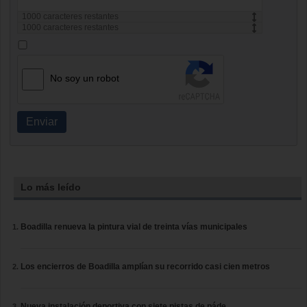
1000
caracteres restantes
1000
caracteres restantes
No soy un robot
Enviar
Lo más leído
Boadilla renueva la pintura vial de treinta vías municipales
Los encierros de Boadilla amplían su recorrido casi cien metros
Nueva instalación deportiva con siete pistas de páde