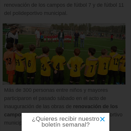
renovación de los campos de fútbol 7 y de fútbol 11
del polideportivo municipal.
Más de 300 personas entre niños y mayores
participaron el pasado sábado en el acto de
inauguración de las obras de
renovación de los
campos
de fútbol 7 y de fútbol 11 del polideportivo
×
¿Quieres recibir nuestro
municipal.
boletín semanal?