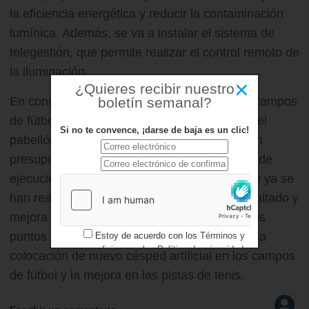
la eficiencia energética y reducir la contaminación
lumínica. Además, se va a instalar el sistema de
telegestión, que permite realizar el control remoto de
la iluminación.
×
¿Quieres recibir nuestro
En concreto, el cambio se va a hacer en los campos
boletín semanal?
de fútbol, pistas de tenis y de pádel, y pista del
Si no te convence, ¡darse de baja es un clic!
pabellón cubierto. La actuación cuenta con un
presupuesto de 404.071,89 euros y un plazo de
ejecución de tres meses, y se suma a las que ya se
han realizado en el polideportivo como el asfaltado y
mejora del aparcamiento, la instalación de dos
puntos de recarga para vehículos eléctricos, la
Estoy de acuerdo con los
Términos y
condiciones
y los
Política de privacidad
colocación de nuevo césped artificial en los campos
de fútbol y la mejora en las pistas de tenis.