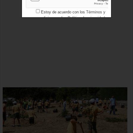
Estoy de acuerdo con los
Términos y
condiciones
y los
Política de privacidad