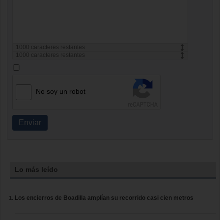
1000
caracteres restantes
1000
caracteres restantes
No soy un robot
Enviar
Lo más leído
Los encierros de Boadilla amplían su recorrido casi cien metros