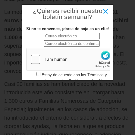
×
¿Quieres recibir nuestro
La media concedida por familia ha sido de
631
boletín semanal?
euros
si bien más del
21% de las familias recibirá
más de 900 euros y el 17% percibirá más de
Si no te convence, ¡darse de baja es un clic!
1.000 euros.
En concreto, hay 9 familias que han
superado los 3.000 euros, por concurrir en ellas
supuestos de discapacidad y familia numerosa. El
importe más elevado concedido por familia en esta
convocatoria asciende a 3.866 euros.
Estoy de acuerdo con los
Términos y
condiciones
y los
Política de privacidad
Casi 20 familias se han beneficiado de la novedad
introducida este año consistente en otorgar hasta
1.300 euros a Familias Numerosas de Categoría
Especial; igualmente, en los casos de adopción, se
ha introducido el criterio de considerar, a efectos de
otorgar las ayudas, la fecha en la que se produce
una resolución judicial que reconoce la adopción,