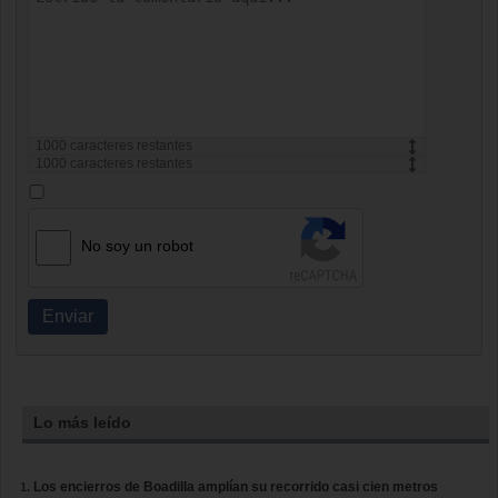
1000
caracteres restantes
1000
caracteres restantes
No soy un robot
Enviar
Lo más leído
Los encierros de Boadilla amplían su recorrido casi cien metros