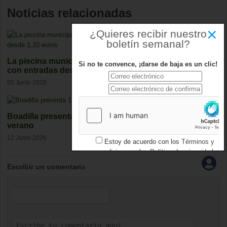
Noticias relacionadas
×
¿Quieres recibir nuestro
boletín semanal?
La piscina municipal de Boadilla abre este verano
Si no te convence, ¡darse de baja es un clic!
con entradas desde 1,20 euros
05 Junio 2026
Boadilla presenta 150 actividades para su plan de
verano
12 Junio 2026
Estoy de acuerdo con los
Términos y
condiciones
y los
Política de privacidad
Escribir un comentario