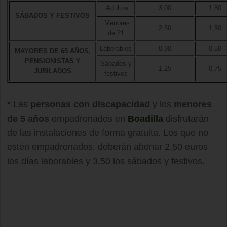
Adultos
3,00
1,80
SÁBADOS Y FESTIVOS
Menores
2,50
1,50
de 21
Laborables
0,90
0,50
MAYORES DE 65 AÑOS,
PENSIONISTAS Y
Sábados y
1,25
0,75
JUBILADOS
festivos
* Las
personas con discapacidad
y los
menores
de 5 años
empadronados en
Boadilla
disfrutarán
de las instalaciones de forma gratuita. Los que no
estén empadronados, deberán abonar 2,50 euros
los días laborables y 3,50 los sábados y festivos.