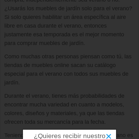
¿Usarás los muebles de jardín solo para el verano?
Si solo quieres habilitar un área específica al aire
libre en casa durante el verano, entonces
justamente esa temporada es el mejor momento
para comprar muebles de jardín.
Como muchas otras personas piensan como tú, las
tiendas de muebles online sacan su catálogo
especial para el verano con todos sus muebles de
jardín.
Durante el verano, tienes más probabilidades de
encontrar mucha variedad en cuanto a modelos,
colores, diseños y materiales, ya que las tiendas
ofrecen toda su mercancía para la fecha.
×
Teniendo en cuenta lo anterior, durante el verano es
¿Quieres recibir nuestro