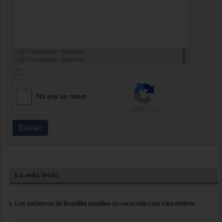
1000
caracteres restantes
1000
caracteres restantes
No soy un robot
Enviar
Lo más leído
Los encierros de Boadilla amplían su recorrido casi cien metros