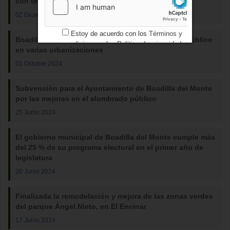
con tecnología sostenible
02 Diciembre 2024
Estoy de acuerdo con los
Términos y
Boadilla avanza en la renovación del alumbrado público
condiciones
y los
Política de privacidad
en varias urbanizaciones
01 Octubre 2024
Subvención para el Ayuntamiento de Boadilla del Monte
por las mejoras en el alumbrado público
25 Junio 2024
El gobierno municipal de Boadilla del Monte cumple más
del 25 % de su programa electoral en el primer año de
legislatura
20 Junio 2024
Finalizada la remodelación y mejora de las zonas verdes
del parque Ángel Nieto, en El Encinar
17 Junio 2024