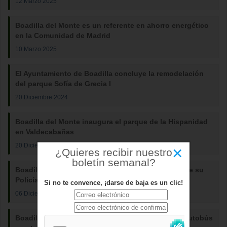
12 Marzo 2025
Boadilla del Monte es un referente en ahorro energético
en la Comunidad de Madrid
10 Marzo 2025
El Ayuntamiento de Boadilla concluye la remodelación
del parque Sofía de Grecia I
20 Diciembre 2024
Boadilla del Monte inaugura el parque de la Hispanidad
en Valdecabañas
20 Diciembre 2024
×
¿Quieres recibir nuestro
boletín semanal?
Boadilla del Monte renueva la flota de vehículos de su
Policía Local
Si no te convence, ¡darse de baja es un clic!
06 Diciembre 2024
Boadilla del Monte renueva sus marquesinas de autobús