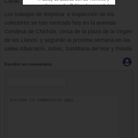
Canal.
condiciones
y los
Política de privacidad
Los trabajos de limpieza e inspección de los
colectores se han centrado hoy en la avenida
Condesa de Chichón, cerca de la plaza de la Virgen
de los Llanos, y seguirán la próxima semana en las
calles Albarracín, Artíes, Santillana del Mar y Ronda.
Escribir un comentario