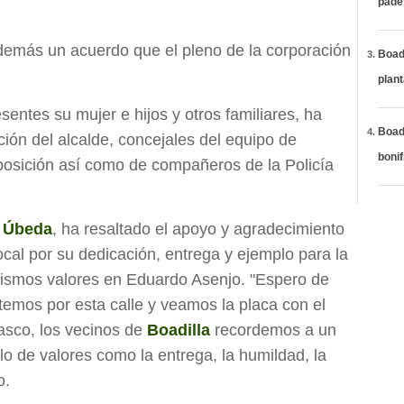
páde
demás un acuerdo que el pleno de la corporación
Boadi
plan
sentes su mujer e hijos y otros familiares, ha
Boadi
ción del alcalde, concejales del equipo de
bonif
oposición así como de compañeros de la Policía
r Úbeda
, ha resaltado el apoyo y agradecimiento
ocal por su dedicación, entrega y ejemplo para la
ismos valores en Eduardo Asenjo. "Espero de
temos por esta calle y veamos la placa con el
sco, los vecinos de
Boadilla
recordemos a un
plo de valores como la entrega, la humildad, la
o.