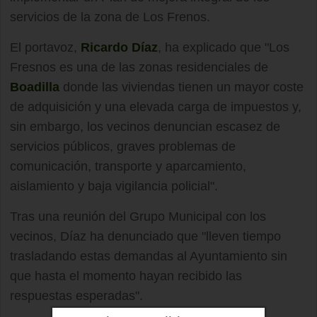
servicios de la zona de Los Frenos.
El portavoz,
Ricardo Díaz
, ha explicado que "Los
Fresnos es una de las zonas residenciales de
Boadilla
donde las viviendas tienen un mayor coste
de adquisición y una elevada carga de impuestos y,
sin embargo, los vecinos denuncian escasez de
servicios públicos, graves problemas de
comunicación, transporte y aparcamiento,
aislamiento y baja vigilancia policial".
Tras una reunión del Grupo Municipal con los
vecinos, Díaz ha denunciado que "lleven tiempo
trasladando estas demandas al Ayuntamiento sin
que hasta el momento hayan recibido las
respuestas esperadas".