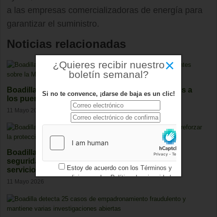
a las empresas comercializadoras de energía para
garantizar el suministro.
Noticias relacionadas
×
¿Quieres recibir nuestro
boletín semanal?
Boadilla mejora la seguridad vial en dos accesos a
Si no te convence, ¡darse de baja es un clic!
los puentes sobre la M-50
11 Mayo 2026
Boadilla obtiene la certificación nacional de
seguridad para reforzar la protección de sus
Estoy de acuerdo con los
Términos y
servicios digitales
condiciones
y los
Política de privacidad
11 Mayo 2026