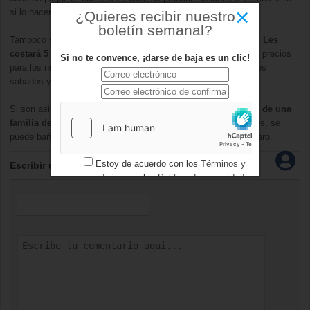
×
si lo hacen el fin de semana.
¿Quieres recibir nuestro
boletín semanal?
Tampoco son precios muy asequibles para los empadronados.
Les
costará 5 euros entre semana y 6 los fines de semana.
Los precios
Si no te convence, ¡darse de baja es un clic!
para los niños son de 3,5 euros de lunes a viernes y 5 euros los
sábados y domingos.
Si son asiduos a la piscina,
los abonos pueden sacar a más de una
familia de un apuro económico.
A partir de los tres miembros, se
puede bañar toda la familia por 90 euros durante el verano entero.
Estoy de acuerdo con los
Términos y
Escribir un comentario
condiciones
y los
Política de privacidad