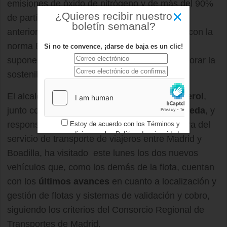
emisiones de óxido de nitrógeno y de más del 90%
×
¿Quieres recibir nuestro
de partículas con respecto a los estándares
boletín semanal?
anteriores. La totalidad de la flota ya cumple con la
norma Euro 5 por lo que estos dos vehículos
Si no te convence, ¡darse de baja es un clic!
suponen un paso más en el esfuerzo por mejorar la
sostenibilidad medioambiental.
El alcalde de
Boadilla
,
Antonio González Terol
,
junto con el concejal de Movilidad,
Javier Úbeda
, y
responsables de
empresa
Boadilla, operadora del
Estoy de acuerdo con los
Términos y
condiciones
y los
Política de privacidad
servicio de transporte de viajeros entre Madrid y
Boadilla, ha visitado este lunes los dos nuevos
vehículos que, como los demás de la flota, cuentan
con los
últimos avances
en cuanto a localización y
gestión de flotas y sistemas de validación y cobro,
siguiendo los criterios del Consorcio Regional de
Transportes de Madrid.