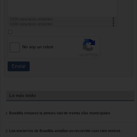
1000
caracteres restantes
1000
caracteres restantes
No soy un robot
Enviar
Lo más leído
Boadilla renueva la pintura vial de treinta vías municipales
Los encierros de Boadilla amplían su recorrido casi cien metros