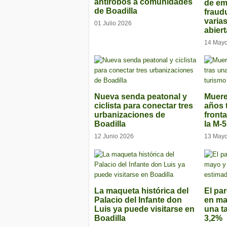
antirobos a comunidades
de e
de Boadilla
fraud
varia
01 Julio 2026
abier
14 May
Nueva senda peatonal y
Muere
ciclista para conectar tres
años 
urbanizaciones de
front
Boadilla
la M-5
12 Junio 2026
13 May
La maqueta histórica del
El par
Palacio del Infante don
en ma
Luis ya puede visitarse en
una t
Boadilla
3,2%