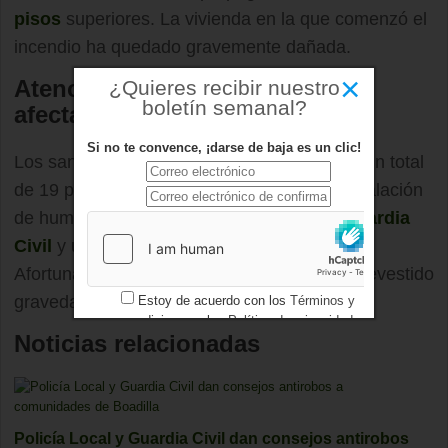
pisos
superiores. La vivienda en la que comenzó el
incendio ha quedado gravemente dañada.
×
Atención a una veintena de
¿Quieres recibir nuestro
boletín semanal?
afectados por humo
Si no te convence, ¡darse de baja es un clic!
Los sanitarios del SUMMA112 atendieron a un total
de 19 personas por intoxicación leve por inhalación
de humo, entre ellos cinco agentes de la
Guardia
Civil
y un miembro de la
Policía Local
.
Afortunadamente, ninguno de los casos ha revestido
gravedad.
Estoy de acuerdo con los
Términos y
condiciones
y los
Política de privacidad
Noticias relacionadas
Policía Local y Guardia Civil dan consejos antirobos