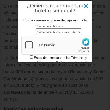
×
¿Quieres recibir nuestro
En el caso de que el propietario no cumpla con esta
boletín semanal?
obligación, el Ayuntamiento podría realizar de oficio
la limpieza del solar e imputarle, además de la
Si no te convence, ¡darse de baja es un clic!
sanción, el coste de dicha actuación. Los servicios
técnicos municipales realizarán inspecciones
periódicas para garantizar el cumplimiento de la
normativa.
La Ordenanza tipifica no realizar las limpiezas como
Estoy de acuerdo con los
Términos y
condiciones
y los
Política de privacidad
infracción leve si es la primera vez (sanción de
hasta 900 euros, según la Ley de Residuos y Suelos
Contaminados); grave, la segunda (sanción de 901
a 45.000 euros); y muy grave en ocasiones
sucesivas (multa de entre 45.001 y 1.750.000
euros).
Noticias relacionadas