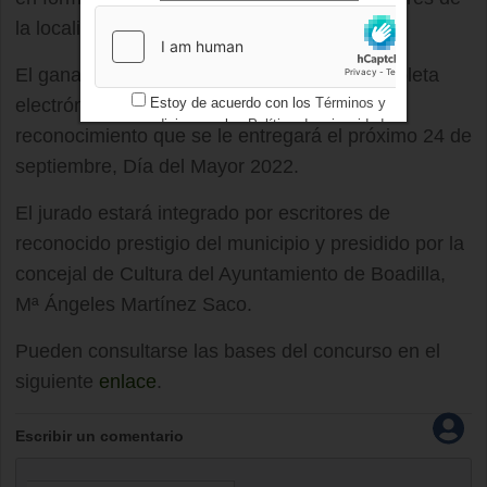
la localidad.
El ganador del primer premio recibirá una tableta
Estoy de acuerdo con los
Términos y
electrónica de 10 pulgadas y una placa de
condiciones
y los
Política de privacidad
reconocimiento que se le entregará el próximo 24 de
septiembre, Día del Mayor 2022.
El jurado estará integrado por escritores de
reconocido prestigio del municipio y presidido por la
concejal de Cultura del Ayuntamiento de Boadilla,
Mª Ángeles Martínez Saco.
Pueden consultarse las bases del concurso en el
siguiente
enlace
.
Escribir un comentario