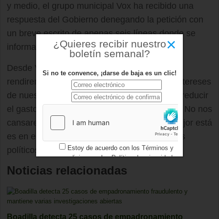
y medio, el grupo municipal Vox ha recibido una
respuesta del Gobierno denegando la petición con
un breve escrito de apenas seis líneas donde se
×
¿Quieres recibir nuestro
informa de que “no toca”.
boletín semanal?
Desde Vox Boadilla aseguran que “no nos
Si no te convence, ¡darse de baja es un clic!
rendiremos y seguiremos peleando por los intereses
de nuestros vecinos, para bajar impuestos y reducir
el gasto superfluo de nuestra administración. No nos
cansaremos de decir que el dinero donde mejor está
es en el bolsillo de los ciudadanos y no de los
Estoy de acuerdo con los
Términos y
políticos”.
condiciones
y los
Política de privacidad
Noticias relacionadas
Boadilla detecta 25 casos de empadronamiento