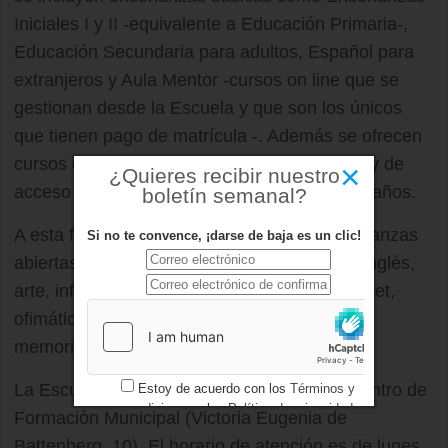
Iniciales I y II -equivalente a Educación Primaria-,
Educación Secundaria para adultos, Español para
extranjeros y Aula Mentor -cursos on line que se
gestionan desde la Escuela y que son los únicos
que tienen pago de matrícula -. Además se ofrecen
cursos de acceso a ciclos de grado superior y de
×
¿Quieres recibir nuestro
acceso a la universidad para mayores de 25 años.
boletín semanal?
A esta formación básica se suman las enseñanzas
Si no te convence, ¡darse de baja es un clic!
abiertas en las que se impartirán cursos de inglés,
arte, informática, historia, aplicaciones, internet,
ofimática, teatro, historia, edición de vídeos y
memoria.
La Escuela de Adultos está ubicada en el Centro de
Estoy de acuerdo con los
Términos y
condiciones
y los
Política de privacidad
Formación Municipal (Victoria Eugenia de
Battenberg, 10). El horario de atención es de lunes