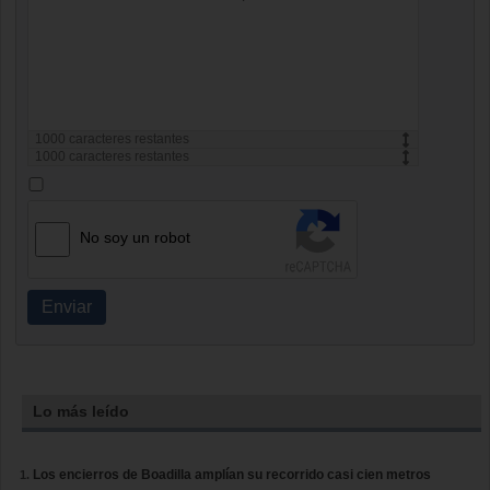
1000
caracteres restantes
1000
caracteres restantes
No soy un robot
Enviar
Lo más leído
Los encierros de Boadilla amplían su recorrido casi cien metros