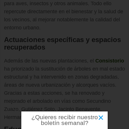
para aves, insectos y otros animales. Todo ello
repercute directamente en el bienestar y la salud de
los vecinos, al mejorar notablemente la calidad del
entorno urbano.
Actuaciones específicas y espacios
recuperados
Además de las nuevas plantaciones, el
Consistorio
ha priorizado la sustitución de árboles en mal estado
estructural y ha intervenido en zonas degradadas,
áreas de nueva urbanización y alcorques vacíos.
Gracias a estas acciones, se ha renovado y
mejorado el arbolado en vías como Secundino
Zuazo, Gutiérrez Soto, Jacinto Benavente,
×
¿Quieres recibir nuestro
Hermanos Machado o Azorín.
boletín semanal?