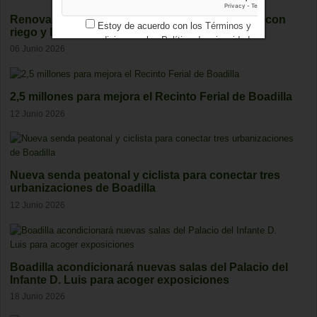
Renovada la rotonda de Condesa de Chinchón con
Estoy de acuerdo con los
Términos y
riego y luces LED
condiciones
y los
Política de privacidad
06 Junio 2026
2,5 millones para mejora el Recinto Ferial de Boadilla
12 Junio 2026
Nueva senda peatonal y ciclista para conectar tres
urbanizaciones de Boadilla
12 Junio 2026
Boadilla acondicionará nuevas salas del Palacio del
Infante D. Luis para acoger exposiciones
18 Junio 2026