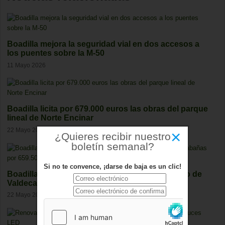
Boadilla mejora la seguridad vial en dos accesos a
los puentes sobre la M-50
11 Mayo 2026
Boadilla licita por 679.000 euros las obras del parque
lineal de Norte Encinar
22 Mayo 2026
×
¿Quieres recibir nuestro
boletín semanal?
Si no te convence, ¡darse de baja es un clic!
Boadilla renueva parte de la red de saneamiento de
Valdecabañas por 659.500 euros
22 Mayo 2026