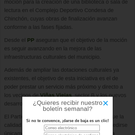
moción para la creación de una biblioteca o sala de
lectura en el Complejo Deportivo Condesa de
Chinchón, cuyas obras de finalización avanzan
conforme a las fases fijadas.
Desde el
PP
aseguran que el objetivo de la moción
es seguir avanzando en la mejora de las
infraestructuras culturales del municipio.
Además de ampliar las dotaciones culturales ya
existentes, el objetivo de esta iniciativa es el de
poder prestar un servicio más próximo y directo a
los vecinos de
Viñas Viejas
, sector B y los nuevos
×
¿Quieres recibir nuestro
desarrollos de
Boadilla
.
boletín semanal?
El Partido Popular argumenta en la moción que la
Si no te convence, ¡darse de baja es un clic!
calidad de vida de los ciudadanos no debe medirse
únicamente por el nivel de renta o el acceso a