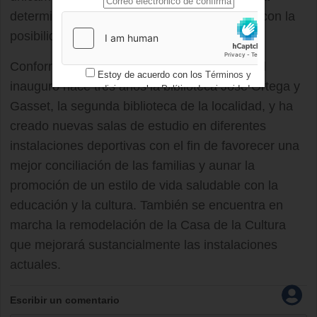
determinadas infraestructuras, sino también con la
posibilidad de acceso a la
Cultura
y al arte.
Conforme a estos principios el Ejecutivo local
Estoy de acuerdo con los
Términos y
inauguró hace tres años la biblioteca José Ortega y
condiciones
y los
Política de privacidad
Gasset, la segunda biblioteca de la localidad, y ha
creado nuevas salas de estudio en diferentes
instalaciones deportivas con el fin de favorecer una
mejor conciliación de las familias y aunar la
promoción de un estilo de vida saludable con la
educación y la cultura. También se encuentra en
marcha la remodelación de la Casa de la Cultura
que mejorará sustancialmente las instalaciones
actuales.
Escribir un comentario