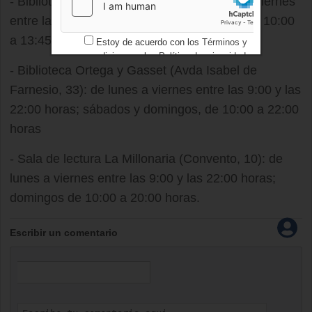
- Biblioteca Central (Mártires, 1): de lunes a viernes
entre las 9:00 y las 21:00 horas; sábados, de 10:00
a 13:45 horas
Estoy de acuerdo con los
Términos y
condiciones
y los
Política de privacidad
- Biblioteca Ortega y Gasset (Avda Isabel de
Farnesio, 33): de lunes a viernes entre las 9:00 y las
22:00 horas; sábados y domingos, de 10:00 a 22:00
horas
- Sala de lectura La Millonaria (Convento, 10): de
lunes a viernes entre las 9:00 y las 22:00 horas;
domingos de 10:00 a 20:00 horas.
Escribir un comentario